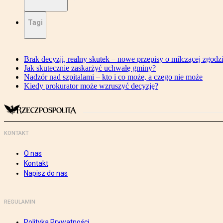
Tagi
Brak decyzji, realny skutek – nowe przepisy o milczącej zgodz
Jak skutecznie zaskarżyć uchwałę gminy?
Nadzór nad szpitalami – kto i co może, a czego nie może
Kiedy prokurator może wzruszyć decyzję?
KONTAKT
O nas
Kontakt
Napisz do nas
REGULAMIN
Polityka Prywatności