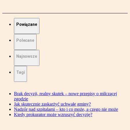
Powiązane
Polecane
Najnowsze
Tagi
Brak decyzji, realny skutek – nowe przepisy o milczącej
zgodzie
Jak skutecznie zaskarżyć uchwałę gminy?
Nadzór nad szpitalami – kto i co może, a czego nie może
Kiedy prokurator może wzruszyć decyzję?