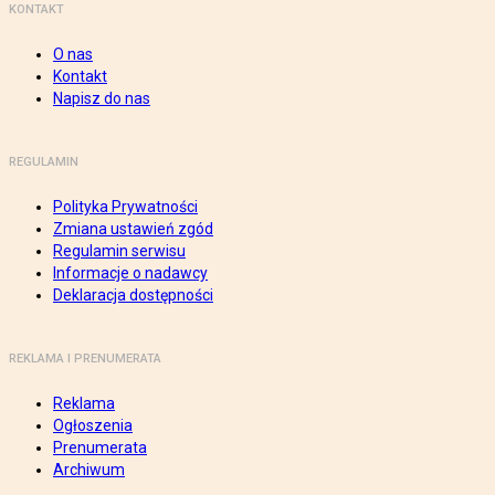
KONTAKT
O nas
Kontakt
Napisz do nas
REGULAMIN
Polityka Prywatności
Zmiana ustawień zgód
Regulamin serwisu
Informacje o nadawcy
Deklaracja dostępności
REKLAMA I PRENUMERATA
Reklama
Ogłoszenia
Prenumerata
Archiwum