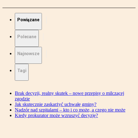
Powiązane
Polecane
Najnowsze
Tagi
Brak decyzji, realny skutek – nowe przepisy o milczącej
zgodzie
Jak skutecznie zaskarżyć uchwałę gminy?
Nadzór nad szpitalami – kto i co może, a czego nie może
Kiedy prokurator może wzruszyć decyzję?