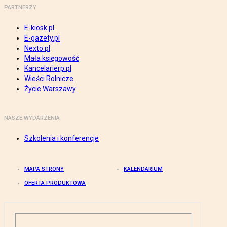
PARTNERZY
E-kiosk.pl
E-gazety.pl
Nexto.pl
Mała księgowość
Kancelarierp.pl
Wieści Rolnicze
Życie Warszawy
NASZE WYDARZENIA
Szkolenia i konferencje
MAPA STRONY
KALENDARIUM
OFERTA PRODUKTOWA