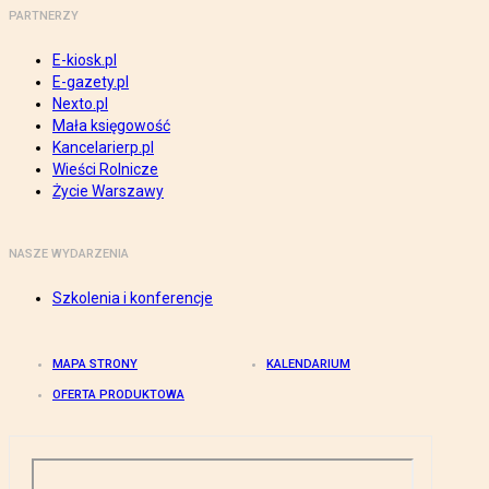
PARTNERZY
E-kiosk.pl
E-gazety.pl
Nexto.pl
Mała księgowość
Kancelarierp.pl
Wieści Rolnicze
Życie Warszawy
NASZE WYDARZENIA
Szkolenia i konferencje
MAPA STRONY
KALENDARIUM
OFERTA PRODUKTOWA