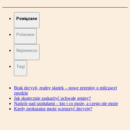
Powiązane
Polecane
Najnowsze
Tagi
Brak decyzji, realny skutek – nowe przepisy o milczącej
zgodzie
Jak skutecznie zaskarżyć uchwałę gminy?
Nadzór nad szpitalami – kto i co może, a czego nie może
Kiedy prokurator może wzruszyć decyzję?