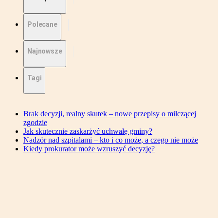
Polecane
Najnowsze
Tagi
Brak decyzji, realny skutek – nowe przepisy o milczącej
zgodzie
Jak skutecznie zaskarżyć uchwałę gminy?
Nadzór nad szpitalami – kto i co może, a czego nie może
Kiedy prokurator może wzruszyć decyzję?