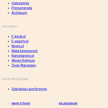
Ogłoszenia
Prenumerata
Archiwum
PARTNERZY
E-kiosk.pl
E-gazety.pl
Nexto.pl
Mała księgowość
Kancelarierp.pl
Wieści Rolnicze
Życie Warszawy
NASZE WYDARZENIA
Szkolenia i konferencje
MAPA STRONY
KALENDARIUM