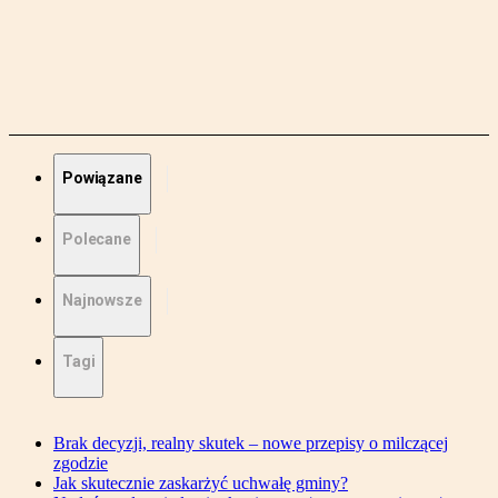
Powiązane
Polecane
Najnowsze
Tagi
Brak decyzji, realny skutek – nowe przepisy o milczącej
zgodzie
Jak skutecznie zaskarżyć uchwałę gminy?