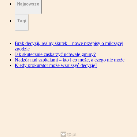
Najnowsze
Tagi
Brak decyzji, realny skutek – nowe przepisy o milczącej
zgodzie
Jak skutecznie zaskarżyć uchwałę gminy?
Nadzór nad szpitalami – kto i co może, a czego nie może
Kiedy prokurator może wzruszyć decyzję?