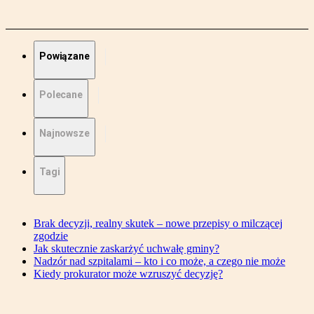
Powiązane
Polecane
Najnowsze
Tagi
Brak decyzji, realny skutek – nowe przepisy o milczącej
zgodzie
Jak skutecznie zaskarżyć uchwałę gminy?
Nadzór nad szpitalami – kto i co może, a czego nie może
Kiedy prokurator może wzruszyć decyzję?