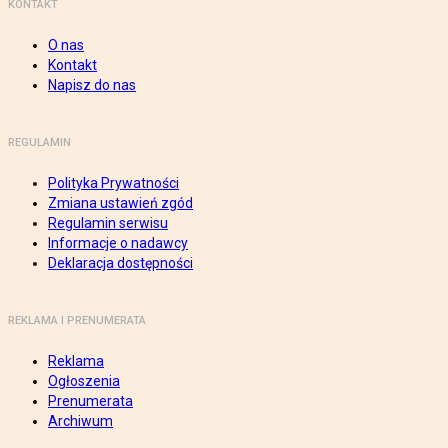
KONTAKT
O nas
Kontakt
Napisz do nas
REGULAMIN
Polityka Prywatności
Zmiana ustawień zgód
Regulamin serwisu
Informacje o nadawcy
Deklaracja dostępności
REKLAMA I PRENUMERATA
Reklama
Ogłoszenia
Prenumerata
Archiwum