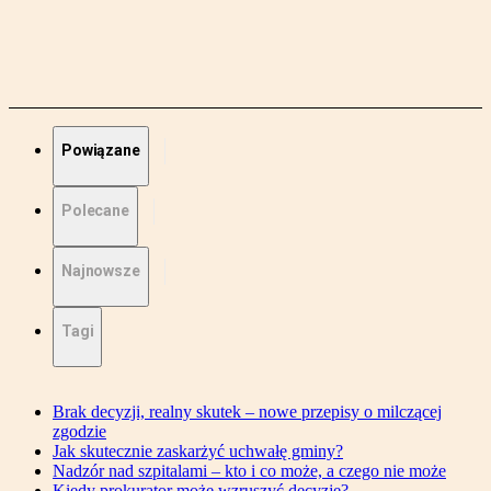
Powiązane
Polecane
Najnowsze
Tagi
Brak decyzji, realny skutek – nowe przepisy o milczącej
zgodzie
Jak skutecznie zaskarżyć uchwałę gminy?
Nadzór nad szpitalami – kto i co może, a czego nie może
Kiedy prokurator może wzruszyć decyzję?