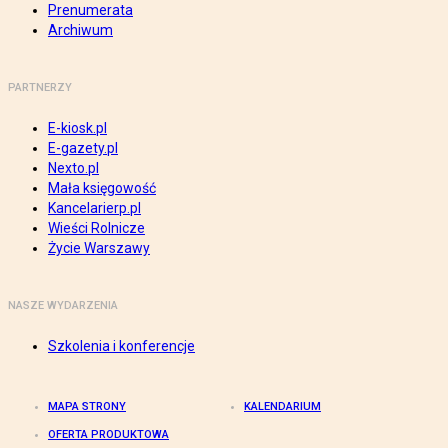
Prenumerata
Archiwum
PARTNERZY
E-kiosk.pl
E-gazety.pl
Nexto.pl
Mała księgowość
Kancelarierp.pl
Wieści Rolnicze
Życie Warszawy
NASZE WYDARZENIA
Szkolenia i konferencje
MAPA STRONY
KALENDARIUM
OFERTA PRODUKTOWA