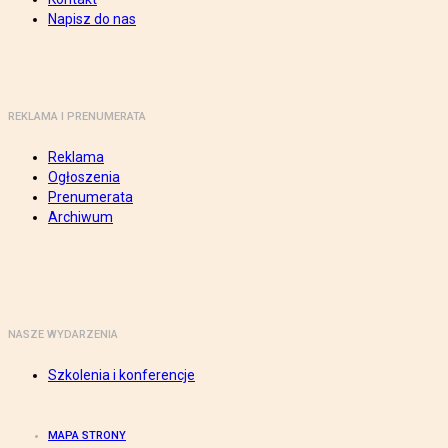
Napisz do nas
REKLAMA I PRENUMERATA
Reklama
Ogłoszenia
Prenumerata
Archiwum
NASZE WYDARZENIA
Szkolenia i konferencje
MAPA STRONY