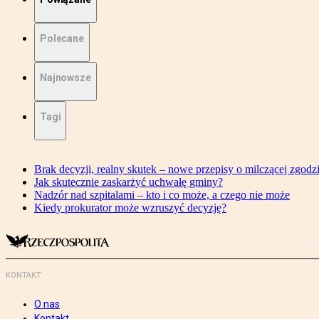
Polecane
Najnowsze
Tagi
Brak decyzji, realny skutek – nowe przepisy o milczącej zgodz
Jak skutecznie zaskarżyć uchwałę gminy?
Nadzór nad szpitalami – kto i co może, a czego nie może
Kiedy prokurator może wzruszyć decyzję?
KONTAKT
O nas
Kontakt