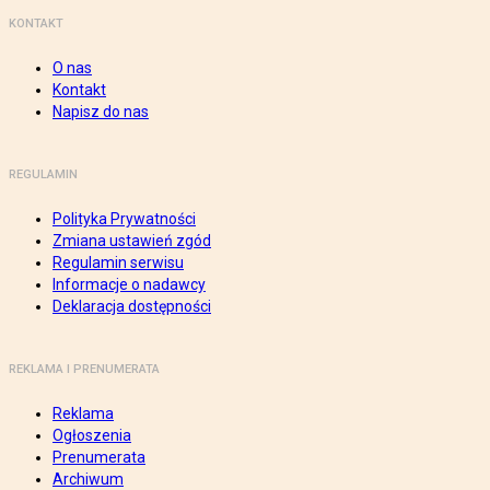
KONTAKT
O nas
Kontakt
Napisz do nas
REGULAMIN
Polityka Prywatności
Zmiana ustawień zgód
Regulamin serwisu
Informacje o nadawcy
Deklaracja dostępności
REKLAMA I PRENUMERATA
Reklama
Ogłoszenia
Prenumerata
Archiwum