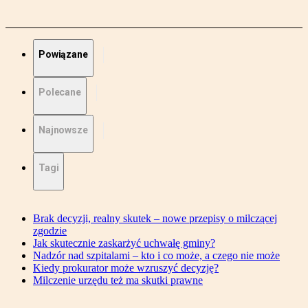
Powiązane
Polecane
Najnowsze
Tagi
Brak decyzji, realny skutek – nowe przepisy o milczącej
zgodzie
Jak skutecznie zaskarżyć uchwałę gminy?
Nadzór nad szpitalami – kto i co może, a czego nie może
Kiedy prokurator może wzruszyć decyzję?
Milczenie urzędu też ma skutki prawne