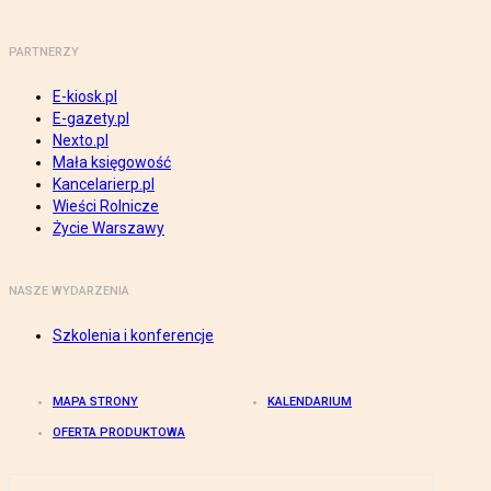
PARTNERZY
E-kiosk.pl
E-gazety.pl
Nexto.pl
Mała księgowość
Kancelarierp.pl
Wieści Rolnicze
Życie Warszawy
NASZE WYDARZENIA
Szkolenia i konferencje
MAPA STRONY
KALENDARIUM
OFERTA PRODUKTOWA