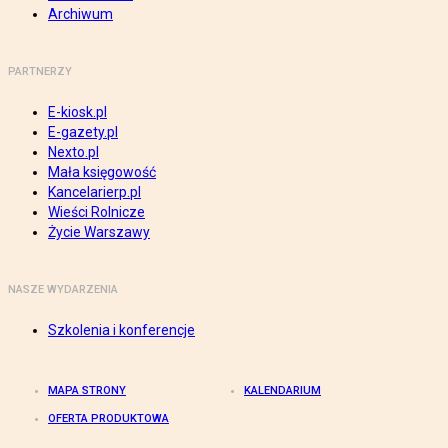
Archiwum
PARTNERZY
E-kiosk.pl
E-gazety.pl
Nexto.pl
Mała księgowość
Kancelarierp.pl
Wieści Rolnicze
Życie Warszawy
NASZE WYDARZENIA
Szkolenia i konferencje
MAPA STRONY
KALENDARIUM
OFERTA PRODUKTOWA