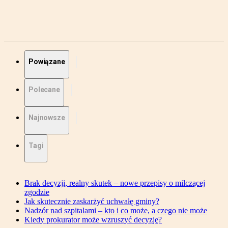
Powiązane
Polecane
Najnowsze
Tagi
Brak decyzji, realny skutek – nowe przepisy o milczącej
zgodzie
Jak skutecznie zaskarżyć uchwałę gminy?
Nadzór nad szpitalami – kto i co może, a czego nie może
Kiedy prokurator może wzruszyć decyzję?