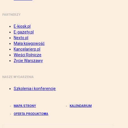
PARTNERZY
E-kiosk.pl
E-gazety.pl
Nexto.pl
Mała księgowość
Kancelarierp.pl
Wieści Rolnicze
Życie Warszawy
NASZE WYDARZENIA
Szkolenia i konferencje
MAPA STRONY
KALENDARIUM
OFERTA PRODUKTOWA