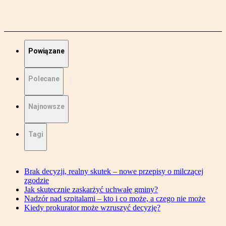
Powiązane
Polecane
Najnowsze
Tagi
Brak decyzji, realny skutek – nowe przepisy o milczącej
zgodzie
Jak skutecznie zaskarżyć uchwałę gminy?
Nadzór nad szpitalami – kto i co może, a czego nie może
Kiedy prokurator może wzruszyć decyzję?