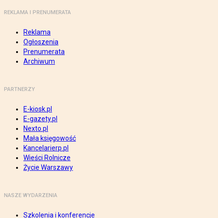
REKLAMA I PRENUMERATA
Reklama
Ogłoszenia
Prenumerata
Archiwum
PARTNERZY
E-kiosk.pl
E-gazety.pl
Nexto.pl
Mała księgowość
Kancelarierp.pl
Wieści Rolnicze
Życie Warszawy
NASZE WYDARZENIA
Szkolenia i konferencje