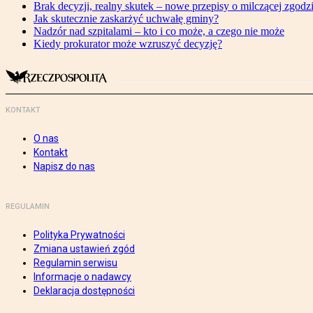
Brak decyzji, realny skutek – nowe przepisy o milczącej zgodz
Jak skutecznie zaskarżyć uchwałę gminy?
Nadzór nad szpitalami – kto i co może, a czego nie może
Kiedy prokurator może wzruszyć decyzję?
KONTAKT
O nas
Kontakt
Napisz do nas
REGULAMIN
Polityka Prywatności
Zmiana ustawień zgód
Regulamin serwisu
Informacje o nadawcy
Deklaracja dostępności