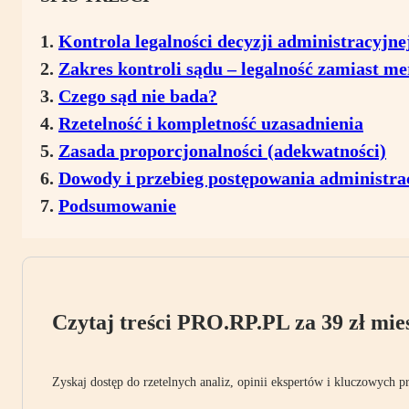
Kontrola legalności decyzji administracyjne
Zakres kontroli sądu – legalność zamiast me
Czego sąd nie bada?
Rzetelność i kompletność uzasadnienia
Zasada proporcjonalności (adekwatności)
Dowody i przebieg postępowania administra
Podsumowanie
Czytaj treści PRO.RP.PL za 39 zł mies
Zyskaj dostęp do rzetelnych analiz, opinii ekspertów i kluczowych p