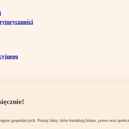
j
rytoryczności
cyjnego
ięcznie!
rognoz gospodarczych. Poznaj fakty, które kształtują biznes, prawo oraz społec