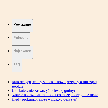
Powiązane
Polecane
Najnowsze
Tagi
Brak decyzji, realny skutek – nowe przepisy o milczącej
zgodzie
Jak skutecznie zaskarżyć uchwałę gminy?
Nadzór nad szpitalami – kto i co może, a czego nie może
Kiedy prokurator może wzruszyć decyzję?