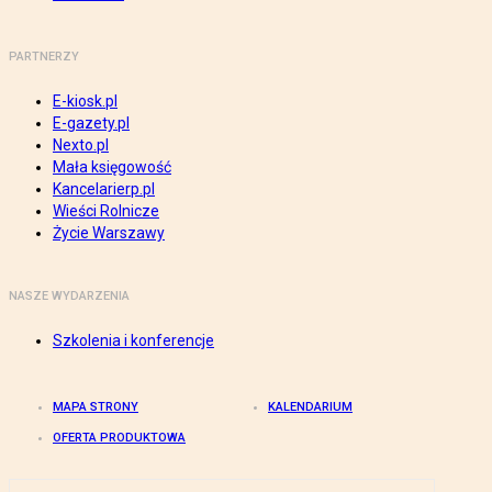
PARTNERZY
E-kiosk.pl
E-gazety.pl
Nexto.pl
Mała księgowość
Kancelarierp.pl
Wieści Rolnicze
Życie Warszawy
NASZE WYDARZENIA
Szkolenia i konferencje
MAPA STRONY
KALENDARIUM
OFERTA PRODUKTOWA