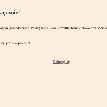
ięcznie!
rognoz gospodarczych. Poznaj fakty, które kształtują biznes, prawo oraz społec
wyłącznie w pro.rp.pl.
Zaloguj się