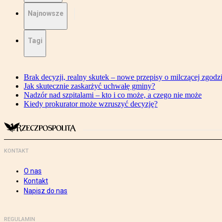
Najnowsze
Tagi
Brak decyzji, realny skutek – nowe przepisy o milczącej zgodz
Jak skutecznie zaskarżyć uchwałę gminy?
Nadzór nad szpitalami – kto i co może, a czego nie może
Kiedy prokurator może wzruszyć decyzję?
KONTAKT
O nas
Kontakt
Napisz do nas
REGULAMIN