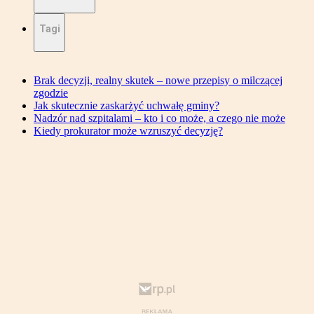
Tagi
Brak decyzji, realny skutek – nowe przepisy o milczącej
zgodzie
Jak skutecznie zaskarżyć uchwałę gminy?
Nadzór nad szpitalami – kto i co może, a czego nie może
Kiedy prokurator może wzruszyć decyzję?