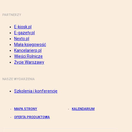
PARTNERZY
E-kiosk.pl
E-gazety.pl
Nexto.pl
Mała księgowość
Kancelarierp.pl
Wieści Rolnicze
Życie Warszawy
NASZE WYDARZENIA
Szkolenia i konferencje
MAPA STRONY
KALENDARIUM
OFERTA PRODUKTOWA