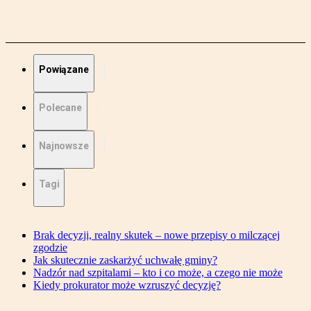
Powiązane
Polecane
Najnowsze
Tagi
Brak decyzji, realny skutek – nowe przepisy o milczącej
zgodzie
Jak skutecznie zaskarżyć uchwałę gminy?
Nadzór nad szpitalami – kto i co może, a czego nie może
Kiedy prokurator może wzruszyć decyzję?