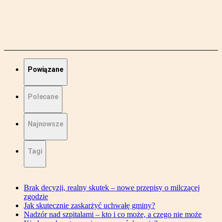
Powiązane
Polecane
Najnowsze
Tagi
Brak decyzji, realny skutek – nowe przepisy o milczącej
zgodzie
Jak skutecznie zaskarżyć uchwałę gminy?
Nadzór nad szpitalami – kto i co może, a czego nie może