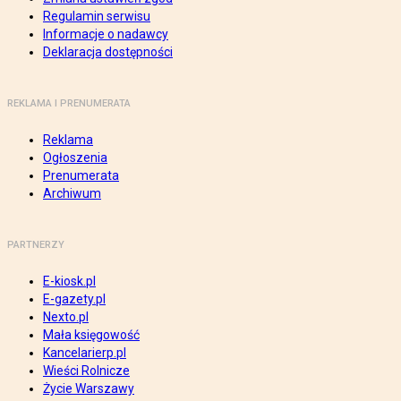
Regulamin serwisu
Informacje o nadawcy
Deklaracja dostępności
REKLAMA I PRENUMERATA
Reklama
Ogłoszenia
Prenumerata
Archiwum
PARTNERZY
E-kiosk.pl
E-gazety.pl
Nexto.pl
Mała księgowość
Kancelarierp.pl
Wieści Rolnicze
Życie Warszawy