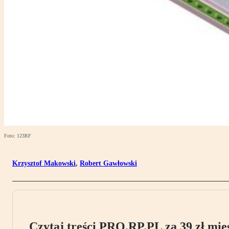
Foto: 123RF
Krzysztof Makowski
,
Robert Gawłowski
Czytaj treści PRO.RP.PL za 39 zł mies