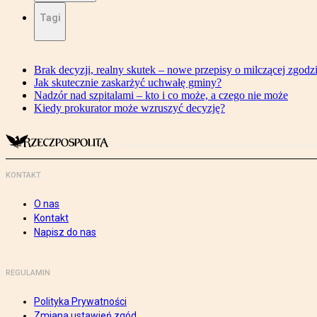
Tagi
Brak decyzji, realny skutek – nowe przepisy o milczącej zgodz
Jak skutecznie zaskarżyć uchwałę gminy?
Nadzór nad szpitalami – kto i co może, a czego nie może
Kiedy prokurator może wzruszyć decyzję?
KONTAKT
O nas
Kontakt
Napisz do nas
REGULAMIN
Polityka Prywatności
Zmiana ustawień zgód