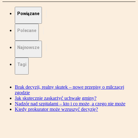
Powiązane
Polecane
Najnowsze
Tagi
Brak decyzji, realny skutek – nowe przepisy o milczącej
zgodzie
Jak skutecznie zaskarżyć uchwałę gminy?
Nadzór nad szpitalami – kto i co może, a czego nie może
Kiedy prokurator może wzruszyć decyzję?