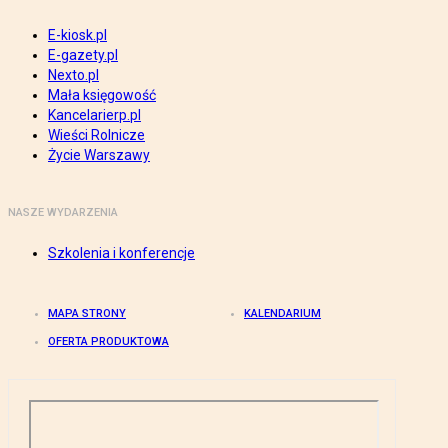
E-kiosk.pl
E-gazety.pl
Nexto.pl
Mała księgowość
Kancelarierp.pl
Wieści Rolnicze
Życie Warszawy
NASZE WYDARZENIA
Szkolenia i konferencje
MAPA STRONY
KALENDARIUM
OFERTA PRODUKTOWA