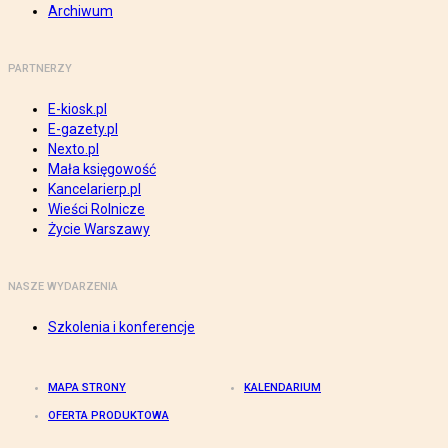
Archiwum
PARTNERZY
E-kiosk.pl
E-gazety.pl
Nexto.pl
Mała księgowość
Kancelarierp.pl
Wieści Rolnicze
Życie Warszawy
NASZE WYDARZENIA
Szkolenia i konferencje
MAPA STRONY
KALENDARIUM
OFERTA PRODUKTOWA