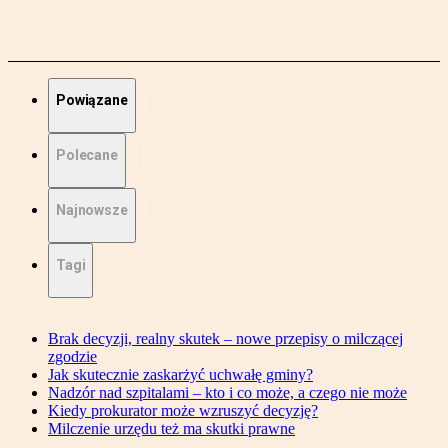
Powiązane
Polecane
Najnowsze
Tagi
Brak decyzji, realny skutek – nowe przepisy o milczącej
zgodzie
Jak skutecznie zaskarżyć uchwałę gminy?
Nadzór nad szpitalami – kto i co może, a czego nie może
Kiedy prokurator może wzruszyć decyzję?
Milczenie urzędu też ma skutki prawne