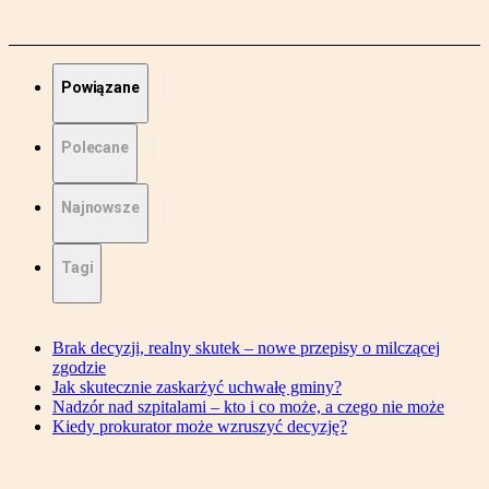
Powiązane
Polecane
Najnowsze
Tagi
Brak decyzji, realny skutek – nowe przepisy o milczącej
zgodzie
Jak skutecznie zaskarżyć uchwałę gminy?
Nadzór nad szpitalami – kto i co może, a czego nie może
Kiedy prokurator może wzruszyć decyzję?