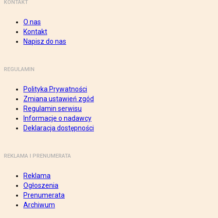
KONTAKT
O nas
Kontakt
Napisz do nas
REGULAMIN
Polityka Prywatności
Zmiana ustawień zgód
Regulamin serwisu
Informacje o nadawcy
Deklaracja dostępności
REKLAMA I PRENUMERATA
Reklama
Ogłoszenia
Prenumerata
Archiwum