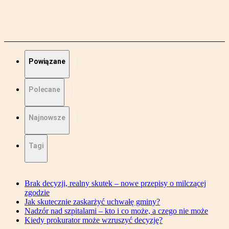
Powiązane
Polecane
Najnowsze
Tagi
Brak decyzji, realny skutek – nowe przepisy o milczącej
zgodzie
Jak skutecznie zaskarżyć uchwałę gminy?
Nadzór nad szpitalami – kto i co może, a czego nie może
Kiedy prokurator może wzruszyć decyzję?