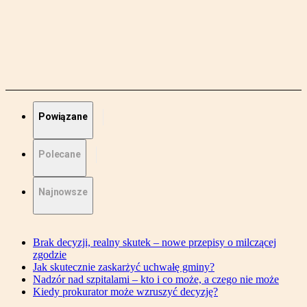
Powiązane
Polecane
Najnowsze
Brak decyzji, realny skutek – nowe przepisy o milczącej
zgodzie
Jak skutecznie zaskarżyć uchwałę gminy?
Nadzór nad szpitalami – kto i co może, a czego nie może
Kiedy prokurator może wzruszyć decyzję?