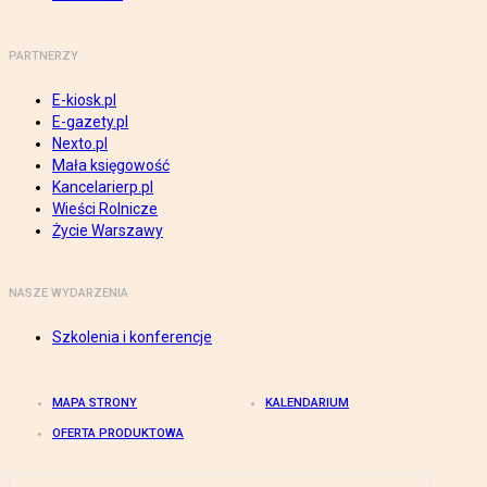
PARTNERZY
E-kiosk.pl
E-gazety.pl
Nexto.pl
Mała księgowość
Kancelarierp.pl
Wieści Rolnicze
Życie Warszawy
NASZE WYDARZENIA
Szkolenia i konferencje
MAPA STRONY
KALENDARIUM
OFERTA PRODUKTOWA