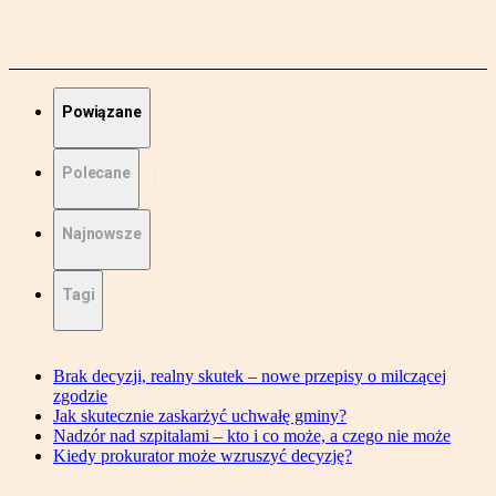
Powiązane
Polecane
Najnowsze
Tagi
Brak decyzji, realny skutek – nowe przepisy o milczącej
zgodzie
Jak skutecznie zaskarżyć uchwałę gminy?
Nadzór nad szpitalami – kto i co może, a czego nie może
Kiedy prokurator może wzruszyć decyzję?