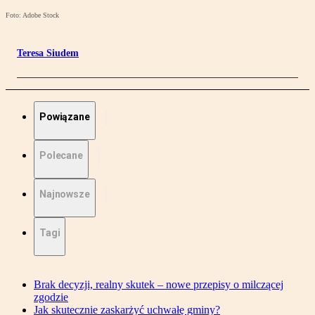
Foto: Adobe Stock
Teresa Siudem
Powiązane
Polecane
Najnowsze
Tagi
Brak decyzji, realny skutek – nowe przepisy o milczącej
zgodzie
Jak skutecznie zaskarżyć uchwałę gminy?