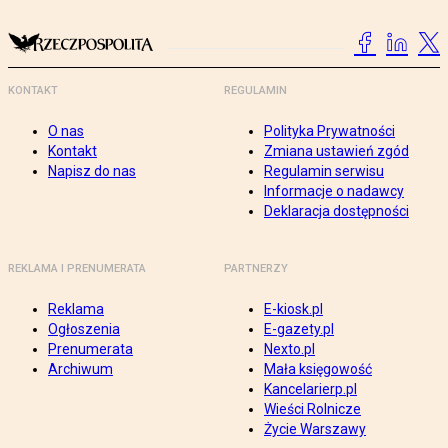
KONTAKT
REGULAMIN
O nas
Polityka Prywatności
Kontakt
Zmiana ustawień zgód
Napisz do nas
Regulamin serwisu
Informacje o nadawcy
Deklaracja dostępności
REKLAMA I PRENUMERATA
PARTNERZY
Reklama
E-kiosk.pl
Ogłoszenia
E-gazety.pl
Prenumerata
Nexto.pl
Archiwum
Mała księgowość
Kancelarierp.pl
Wieści Rolnicze
Życie Warszawy