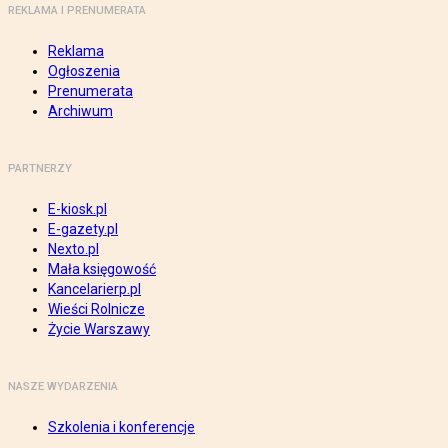
REKLAMA I PRENUMERATA
Reklama
Ogłoszenia
Prenumerata
Archiwum
PARTNERZY
E-kiosk.pl
E-gazety.pl
Nexto.pl
Mała księgowość
Kancelarierp.pl
Wieści Rolnicze
Życie Warszawy
NASZE WYDARZENIA
Szkolenia i konferencje