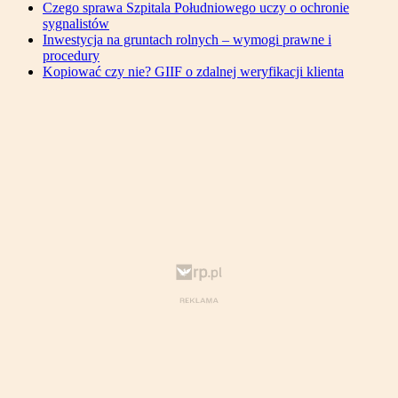
Czego sprawa Szpitala Południowego uczy o ochronie
sygnalistów
Inwestycja na gruntach rolnych – wymogi prawne i
procedury
Kopiować czy nie? GIIF o zdalnej weryfikacji klienta