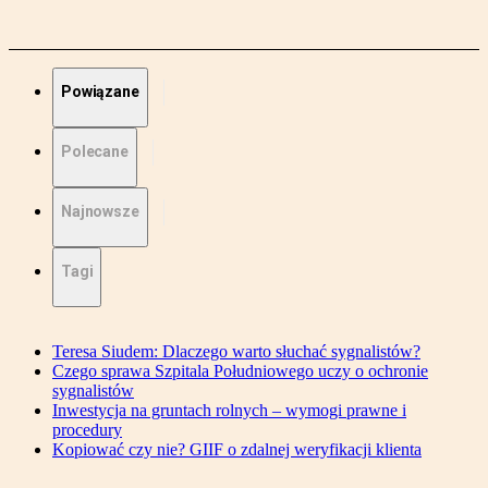
Powiązane
Polecane
Najnowsze
Tagi
Teresa Siudem: Dlaczego warto słuchać sygnalistów?
Czego sprawa Szpitala Południowego uczy o ochronie
sygnalistów
Inwestycja na gruntach rolnych – wymogi prawne i
procedury
Kopiować czy nie? GIIF o zdalnej weryfikacji klienta