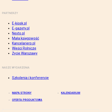
PARTNERZY
E-kiosk.pl
E-gazety.pl
Nexto.pl
Mała księgowość
Kancelarierp.pl
Wieści Rolnicze
Życie Warszawy
NASZE WYDARZENIA
Szkolenia i konferencje
MAPA STRONY
KALENDARIUM
OFERTA PRODUKTOWA