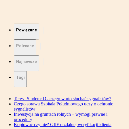
Powiązane
Polecane
Najnowsze
Tagi
Teresa Siudem: Dlaczego warto słuchać sygnalistów?
Czego sprawa Szpitala Południowego uczy o ochronie
sygnalistów
Inwestycja na gruntach rolnych – wymogi prawne i
procedury
Kopiować czy nie? GIIF o zdalnej weryfikacji klienta