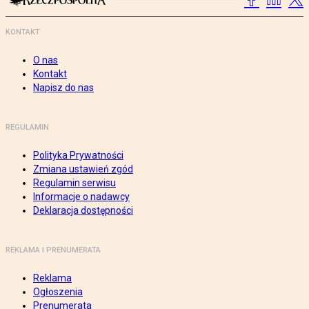
KONTAKT
O nas
Kontakt
Napisz do nas
REGULAMIN
Polityka Prywatności
Zmiana ustawień zgód
Regulamin serwisu
Informacje o nadawcy
Deklaracja dostępności
REKLAMA I PRENUMERATA
Reklama
Ogłoszenia
Prenumerata