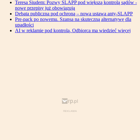
Teresa Siudem: Pozwy SLAPP pod większą kontrolą sądów -
nowe przepisy już obowiązują
Debata publiczna pod ochroną – nowa ustawa anty-SLAPP
Pre-pack po nowemu. Szansa na skuteczną alternatywę dla
upadłości
AI w reklamie pod kontrolą. Odbiorca ma wiedzieć więcej