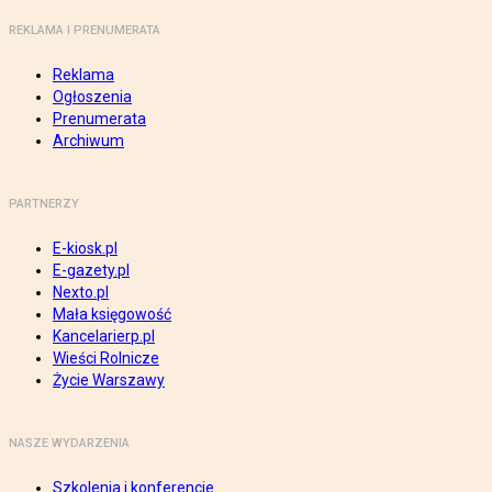
REKLAMA I PRENUMERATA
Reklama
Ogłoszenia
Prenumerata
Archiwum
PARTNERZY
E-kiosk.pl
E-gazety.pl
Nexto.pl
Mała księgowość
Kancelarierp.pl
Wieści Rolnicze
Życie Warszawy
NASZE WYDARZENIA
Szkolenia i konferencje