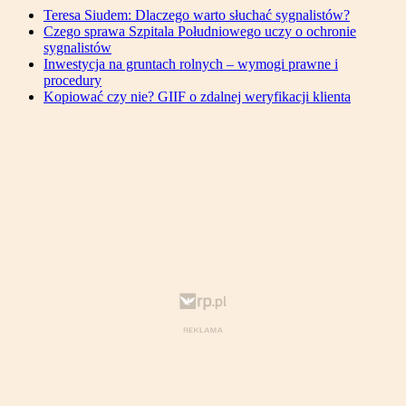
Teresa Siudem: Dlaczego warto słuchać sygnalistów?
Czego sprawa Szpitala Południowego uczy o ochronie
sygnalistów
Inwestycja na gruntach rolnych – wymogi prawne i
procedury
Kopiować czy nie? GIIF o zdalnej weryfikacji klienta