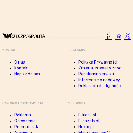
KONTAKT
REGULAMIN
O nas
Polityka Prywatności
Kontakt
Zmiana ustawień zgód
Napisz do nas
Regulamin serwisu
Informacje o nadawcy
Deklaracja dostępności
REKLAMA I PRENUMERATA
PARTNERZY
Reklama
E-kiosk.pl
Ogłoszenia
E-gazety.pl
Prenumerata
Nexto.pl
Archiwum
Mała księgowość