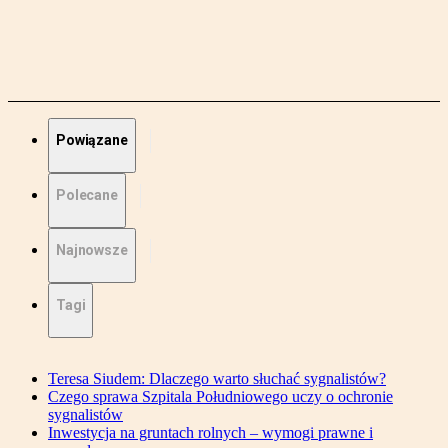
Powiązane
Polecane
Najnowsze
Tagi
Teresa Siudem: Dlaczego warto słuchać sygnalistów?
Czego sprawa Szpitala Południowego uczy o ochronie
sygnalistów
Inwestycja na gruntach rolnych – wymogi prawne i