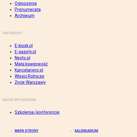
Ogłoszenia
Prenumerata
Archiwum
PARTNERZY
E-kiosk.pl
E-gazety.pl
Nexto.pl
Mała księgowość
Kancelarierp.pl
Wieści Rolnicze
Życie Warszawy
NASZE WYDARZENIA
Szkolenia i konferencje
MAPA STRONY
KALENDARIUM