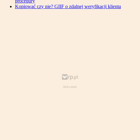
procedury
Kopiować czy nie? GIIF o zdalnej weryfikacji klienta