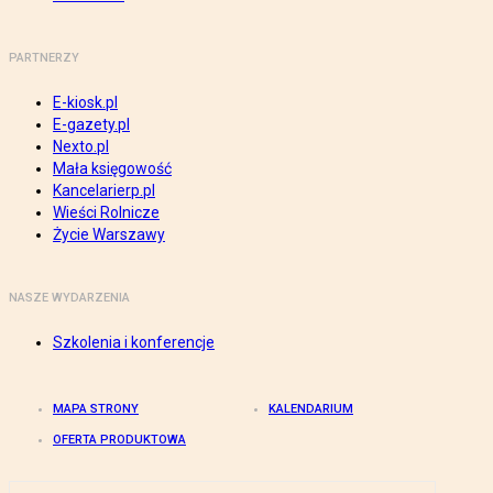
PARTNERZY
E-kiosk.pl
E-gazety.pl
Nexto.pl
Mała księgowość
Kancelarierp.pl
Wieści Rolnicze
Życie Warszawy
NASZE WYDARZENIA
Szkolenia i konferencje
MAPA STRONY
KALENDARIUM
OFERTA PRODUKTOWA