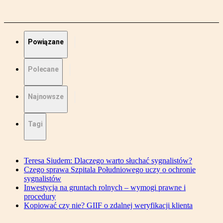
Powiązane
Polecane
Najnowsze
Tagi
Teresa Siudem: Dlaczego warto słuchać sygnalistów?
Czego sprawa Szpitala Południowego uczy o ochronie
sygnalistów
Inwestycja na gruntach rolnych – wymogi prawne i
procedury
Kopiować czy nie? GIIF o zdalnej weryfikacji klienta