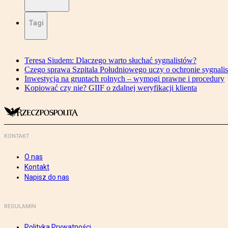
Tagi
Teresa Siudem: Dlaczego warto słuchać sygnalistów?
Czego sprawa Szpitala Południowego uczy o ochronie sygnali
Inwestycja na gruntach rolnych – wymogi prawne i procedury
Kopiować czy nie? GIIF o zdalnej weryfikacji klienta
KONTAKT
O nas
Kontakt
Napisz do nas
REGULAMIN
Polityka Prywatności