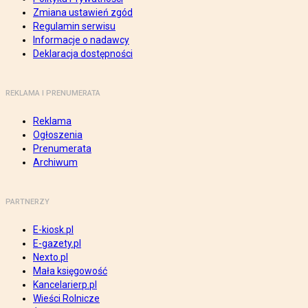
Zmiana ustawień zgód
Regulamin serwisu
Informacje o nadawcy
Deklaracja dostępności
REKLAMA I PRENUMERATA
Reklama
Ogłoszenia
Prenumerata
Archiwum
PARTNERZY
E-kiosk.pl
E-gazety.pl
Nexto.pl
Mała księgowość
Kancelarierp.pl
Wieści Rolnicze