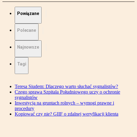
Powiązane
Polecane
Najnowsze
Tagi
Teresa Siudem: Dlaczego warto słuchać sygnalistów?
Czego sprawa Szpitala Południowego uczy o ochronie
sygnalistów
Inwestycja na gruntach rolnych – wymogi prawne i
procedury
Kopiować czy nie? GIIF o zdalnej weryfikacji klienta