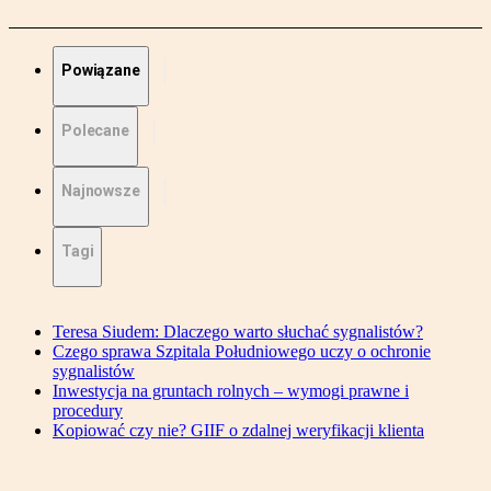
Powiązane
Polecane
Najnowsze
Tagi
Teresa Siudem: Dlaczego warto słuchać sygnalistów?
Czego sprawa Szpitala Południowego uczy o ochronie
sygnalistów
Inwestycja na gruntach rolnych – wymogi prawne i
procedury
Kopiować czy nie? GIIF o zdalnej weryfikacji klienta