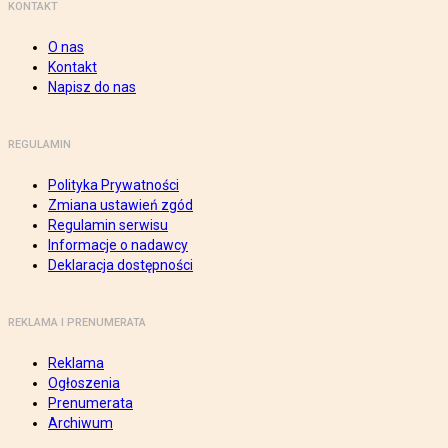
KONTAKT
O nas
Kontakt
Napisz do nas
REGULAMIN
Polityka Prywatności
Zmiana ustawień zgód
Regulamin serwisu
Informacje o nadawcy
Deklaracja dostępności
REKLAMA I PRENUMERATA
Reklama
Ogłoszenia
Prenumerata
Archiwum