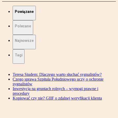
Powiązane
Polecane
Najnowsze
Tagi
Teresa Siudem: Dlaczego warto słuchać sygnalistów?
Czego sprawa Szpitala Południowego uczy o ochronie
sygnalistów
Inwestycja na gruntach rolnych – wymogi prawne i
procedury
Kopiować czy nie? GIIF o zdalnej weryfikacji klienta