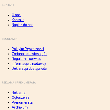
KONTAKT
O nas
Kontakt
Napisz do nas
REGULAMIN
Polityka Prywatności
Zmiana ustawień zgód
Regulamin serwisu
Informacje o nadawcy
Deklaracja dostępności
REKLAMA I PRENUMERATA
Reklama
Ogłoszenia
Prenumerata
Archiwum