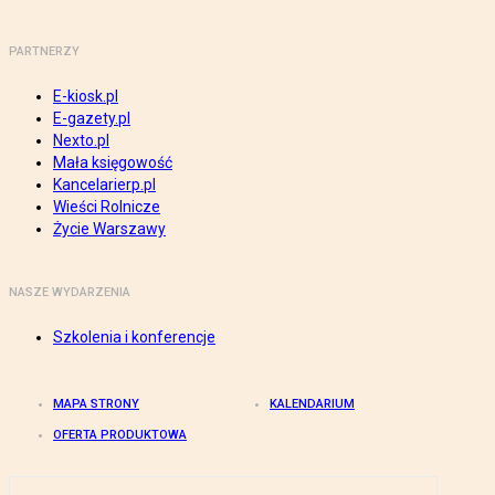
PARTNERZY
E-kiosk.pl
E-gazety.pl
Nexto.pl
Mała księgowość
Kancelarierp.pl
Wieści Rolnicze
Życie Warszawy
NASZE WYDARZENIA
Szkolenia i konferencje
MAPA STRONY
KALENDARIUM
OFERTA PRODUKTOWA