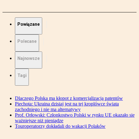
Powiązane
Polecane
Najnowsze
Tagi
Dlaczego Polska ma kłopot z komercjalizacją patentów
Piechota: Ukraina dzisiaj jest na tej kroplówce świata
zachodniego i nie ma alternatywy
Prof. Orłowski: Członkostwo Polski w rynku UE okazało się
ważniejsze niż pieniądze
Touroperatorzy dokładali do wakacji Polaków