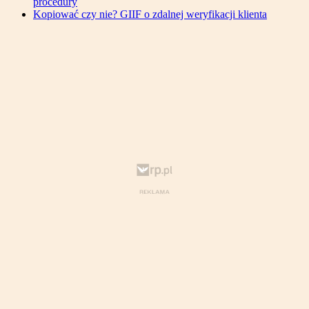
procedury
Kopiować czy nie? GIIF o zdalnej weryfikacji klienta