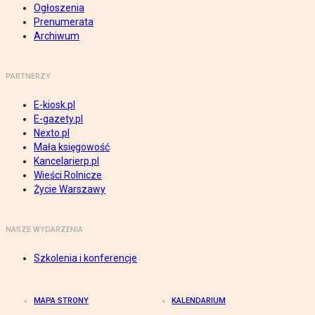
Ogłoszenia
Prenumerata
Archiwum
PARTNERZY
E-kiosk.pl
E-gazety.pl
Nexto.pl
Mała księgowość
Kancelarierp.pl
Wieści Rolnicze
Życie Warszawy
NASZE WYDARZENIA
Szkolenia i konferencje
MAPA STRONY
KALENDARIUM