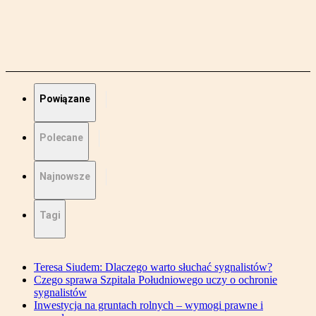
Powiązane
Polecane
Najnowsze
Tagi
Teresa Siudem: Dlaczego warto słuchać sygnalistów?
Czego sprawa Szpitala Południowego uczy o ochronie
sygnalistów
Inwestycja na gruntach rolnych – wymogi prawne i