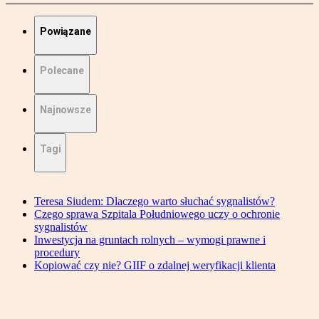
Powiązane
Polecane
Najnowsze
Tagi
Teresa Siudem: Dlaczego warto słuchać sygnalistów?
Czego sprawa Szpitala Południowego uczy o ochronie
sygnalistów
Inwestycja na gruntach rolnych – wymogi prawne i
procedury
Kopiować czy nie? GIIF o zdalnej weryfikacji klienta