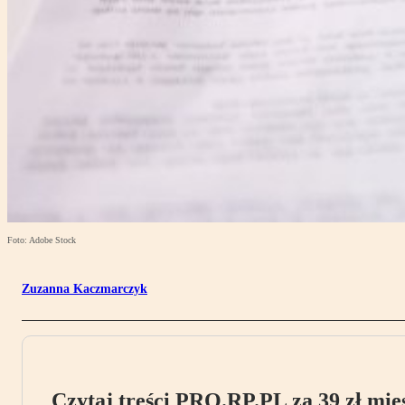
Foto: Adobe Stock
Zuzanna Kaczmarczyk
Czytaj treści PRO.RP.PL za 39 zł mies