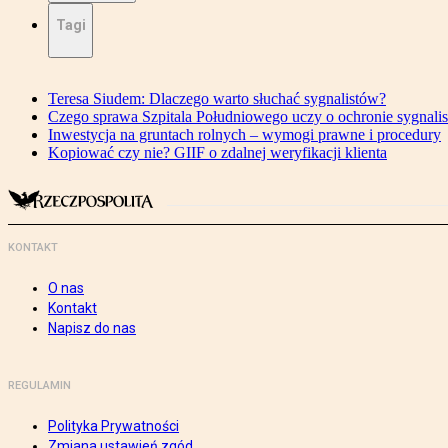
Tagi
Teresa Siudem: Dlaczego warto słuchać sygnalistów?
Czego sprawa Szpitala Południowego uczy o ochronie sygnali
Inwestycja na gruntach rolnych – wymogi prawne i procedury
Kopiować czy nie? GIIF o zdalnej weryfikacji klienta
KONTAKT
O nas
Kontakt
Napisz do nas
REGULAMIN
Polityka Prywatności
Zmiana ustawień zgód