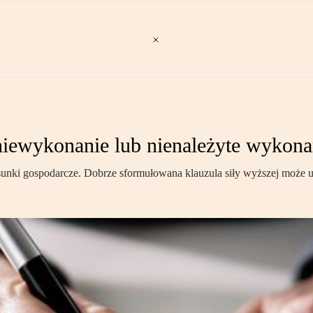
niewykonanie lub nienależyte wykon
unki gospodarcze. Dobrze sformułowana klauzula siły wyższej może umoż