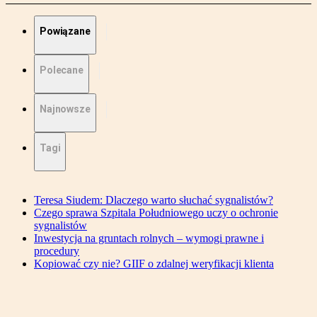
Powiązane
Polecane
Najnowsze
Tagi
Teresa Siudem: Dlaczego warto słuchać sygnalistów?
Czego sprawa Szpitala Południowego uczy o ochronie
sygnalistów
Inwestycja na gruntach rolnych – wymogi prawne i
procedury
Kopiować czy nie? GIIF o zdalnej weryfikacji klienta