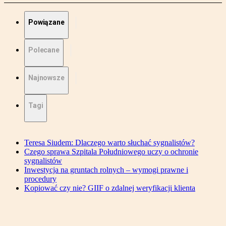
Powiązane
Polecane
Najnowsze
Tagi
Teresa Siudem: Dlaczego warto słuchać sygnalistów?
Czego sprawa Szpitala Południowego uczy o ochronie
sygnalistów
Inwestycja na gruntach rolnych – wymogi prawne i
procedury
Kopiować czy nie? GIIF o zdalnej weryfikacji klienta