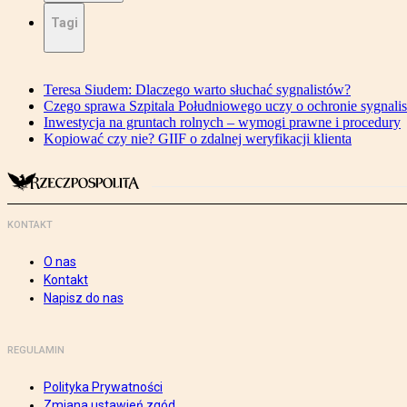
Tagi
Teresa Siudem: Dlaczego warto słuchać sygnalistów?
Czego sprawa Szpitala Południowego uczy o ochronie sygnali
Inwestycja na gruntach rolnych – wymogi prawne i procedury
Kopiować czy nie? GIIF o zdalnej weryfikacji klienta
KONTAKT
O nas
Kontakt
Napisz do nas
REGULAMIN
Polityka Prywatności
Zmiana ustawień zgód