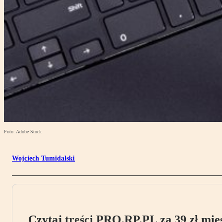
Foto: Adobe Stock
Wojciech Tumidalski
Czytaj treści PRO.RP.PL za 39 zł mies