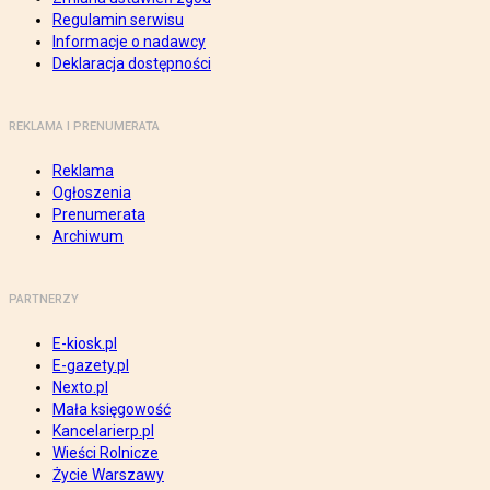
Regulamin serwisu
Informacje o nadawcy
Deklaracja dostępności
REKLAMA I PRENUMERATA
Reklama
Ogłoszenia
Prenumerata
Archiwum
PARTNERZY
E-kiosk.pl
E-gazety.pl
Nexto.pl
Mała księgowość
Kancelarierp.pl
Wieści Rolnicze
Życie Warszawy