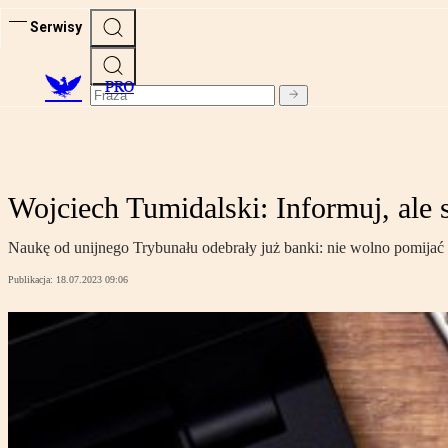
Serwisy
PRO
Wojciech Tumidalski: Informuj, ale 
Naukę od unijnego Trybunału odebrały już banki: nie wolno pomija
Publikacja:
18.07.2023 09:06