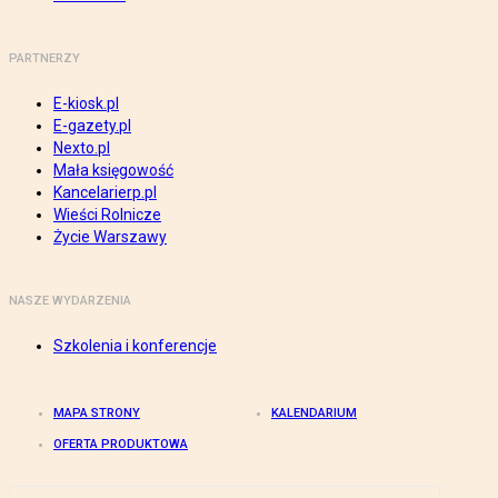
PARTNERZY
E-kiosk.pl
E-gazety.pl
Nexto.pl
Mała księgowość
Kancelarierp.pl
Wieści Rolnicze
Życie Warszawy
NASZE WYDARZENIA
Szkolenia i konferencje
MAPA STRONY
KALENDARIUM
OFERTA PRODUKTOWA