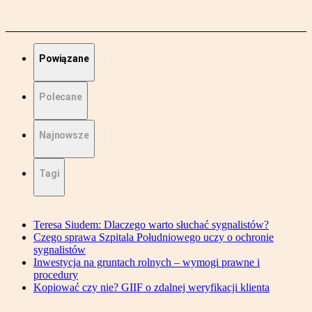
Powiązane
Polecane
Najnowsze
Tagi
Teresa Siudem: Dlaczego warto słuchać sygnalistów?
Czego sprawa Szpitala Południowego uczy o ochronie
sygnalistów
Inwestycja na gruntach rolnych – wymogi prawne i
procedury
Kopiować czy nie? GIIF o zdalnej weryfikacji klienta