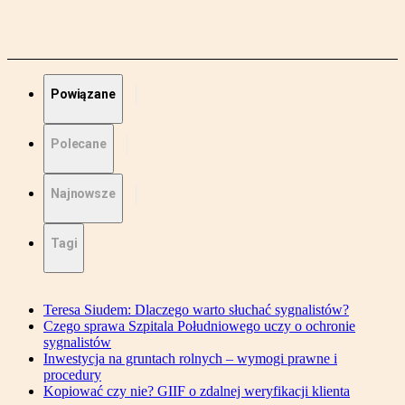
Powiązane
Polecane
Najnowsze
Tagi
Teresa Siudem: Dlaczego warto słuchać sygnalistów?
Czego sprawa Szpitala Południowego uczy o ochronie
sygnalistów
Inwestycja na gruntach rolnych – wymogi prawne i
procedury
Kopiować czy nie? GIIF o zdalnej weryfikacji klienta