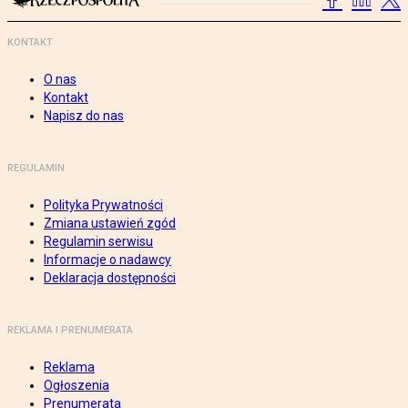
KONTAKT
O nas
Kontakt
Napisz do nas
REGULAMIN
Polityka Prywatności
Zmiana ustawień zgód
Regulamin serwisu
Informacje o nadawcy
Deklaracja dostępności
REKLAMA I PRENUMERATA
Reklama
Ogłoszenia
Prenumerata