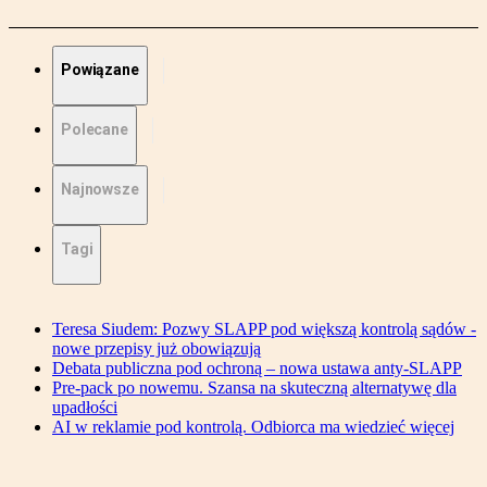
Powiązane
Polecane
Najnowsze
Tagi
Teresa Siudem: Pozwy SLAPP pod większą kontrolą sądów -
nowe przepisy już obowiązują
Debata publiczna pod ochroną – nowa ustawa anty-SLAPP
Pre-pack po nowemu. Szansa na skuteczną alternatywę dla
upadłości
AI w reklamie pod kontrolą. Odbiorca ma wiedzieć więcej