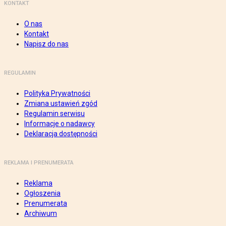
KONTAKT
O nas
Kontakt
Napisz do nas
REGULAMIN
Polityka Prywatności
Zmiana ustawień zgód
Regulamin serwisu
Informacje o nadawcy
Deklaracja dostępności
REKLAMA I PRENUMERATA
Reklama
Ogłoszenia
Prenumerata
Archiwum