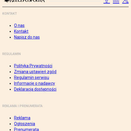
KONTAKT
O nas
Kontakt
Napisz do nas
REGULAMIN
Polityka Prywatności
Zmiana ustawień zgód
Regulamin serwisu
Informacje o nadawcy
Deklaracja dostępności
REKLAMA I PRENUMERATA
Reklama
Ogłoszenia
Prenumerata