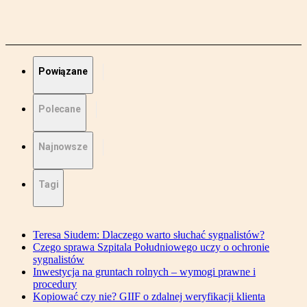
Powiązane
Polecane
Najnowsze
Tagi
Teresa Siudem: Dlaczego warto słuchać sygnalistów?
Czego sprawa Szpitala Południowego uczy o ochronie
sygnalistów
Inwestycja na gruntach rolnych – wymogi prawne i
procedury
Kopiować czy nie? GIIF o zdalnej weryfikacji klienta