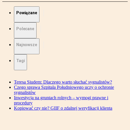
Powiązane
Polecane
Najnowsze
Tagi
Teresa Siudem: Dlaczego warto słuchać sygnalistów?
Czego sprawa Szpitala Południowego uczy o ochronie
sygnalistów
Inwestycja na gruntach rolnych – wymogi prawne i
procedury
Kopiować czy nie? GIIF o zdalnej weryfikacji klienta